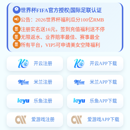
真实性和时效性。
2. 用户不得以虚假信息注册账户，不得冒用他人身份注册或使用
账户。
3. 用户对其账户的所有活动和操作承担全部法律责任，包括但不
限于信息发布、数据浏览、评论等。
三、服务内容
本平台主要提供百盈体育平台相关的数据服务、赛事预告、资讯
分发、用户互动等功能，具体服务内容将根据运营安排进行调
整。
四、用户行为规范
用户承诺不利用本平台从事以下行为：
发布、传播违法或侵权信息