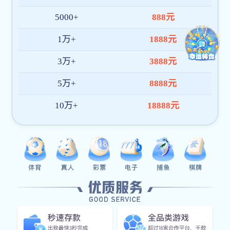
整
七、免责声明
本平台所提供的数据及内容仅为参考之用，所有信息按“现状”提
供。因使用服务导致的直接或间接损失，平台不承担任何责任。
八、协议修改
本平台保留随时修改本协议条款的权利。修改内容将在平台公示
并即时生效，用户继续使用服务即代表接受修改内容。
九、法律适用与争议解决
本协议适用中华人民共和国法律。如有争议，双方应协商解决，
协商不成的，应提交至平台所在地人民法院处理。
十、联系方式
如您对本协议内容有疑问或建议，可通过邮箱与我们联系：