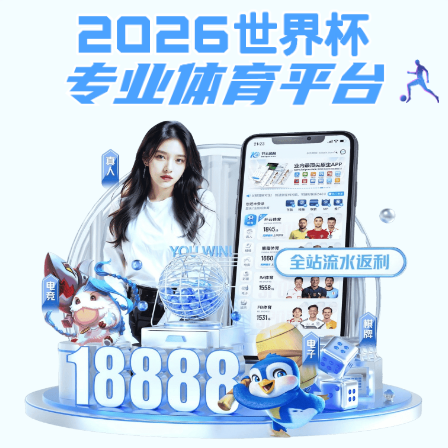
注册入口
用户使用协议
一、协议的接受
在您访问或使用本平台（以下简称“本平台”或“本服务”）之前，
请您仔细阅读并充分理解本《用户使用协议》（以下简称“本协
议”）。一旦您注册、登录、访问或使用本平台，即视为您已阅
读、理解并同意受本协议全部条款的约束。
二、账户注册与使用
1. 用户在注册时应提供真实、合法、有效的信息，并保证资料的