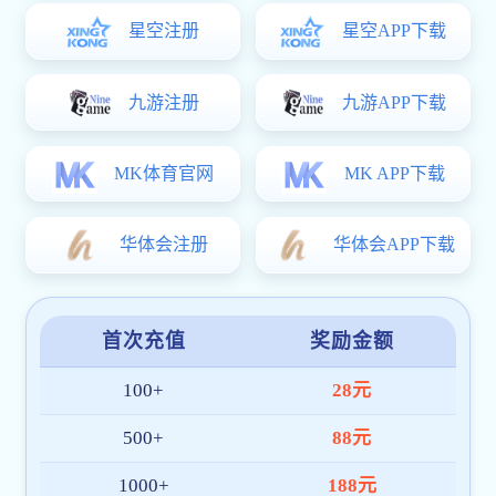
实施恶意攻击、干扰平台系统安全
侵犯他人合法权益，包括隐私权、名誉权、知识产权等
进行任何未经授权的商业推广或广告行为
使用自动化工具批量抓取、爬虫、数据镜像等行为
五、知识产权声明
本平台上的所有内容（包括但不限于界面结构、数据接口、文
字、图像、音频、源代码等）均归本平台或关联方所有，受相关
法律保护。未经授权，用户不得以任何形式使用。
六、服务中止与终止
在以下任一情况下，平台有权中止或终止对用户的全部或部分服
务，且无需提前通知：
用户违反本协议内容或法律法规
用户提供虚假信息或存在安全风险
基于百盈体育-百盈(中国)一站式服务平台平台运营策略的调